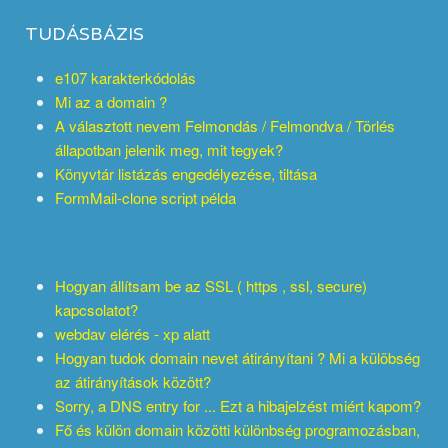
TUDÁSBÁZIS
e107 karakterkódolás
Mi az a domain ?
A választott nevem Felmondás / Felmondva / Törlés
állapotban jelenik meg, mit tegyek?
Könyvtár listázás engedélyezése, tiltása
FormMail-clone script példa
Hogyan állítsam be az SSL ( https , ssl, secure)
kapcsolatot?
webdav elérés - xp alatt
Hogyan tudok domain nevet átirányítani ? Mi a külöbség
az átirányítások között?
Sorry, a DNS entry for ... Ezt a hibajelzést miért kapom?
Fő és külön domain közötti különbség programozásban,