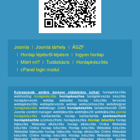
Joomla
Joomla tárhely
ÁSZF
Honlap lépésről-lépésre
Ingyen honlap
Miért mi?
Tudásbázis
Honlapkészítés
cPanel login modul
honlapkészítés
Kulcsszavak, amikre keresve oldalainkra juthat:
webhosting
honlaptervezés készítés
honlapkészités
honlapkeszites
honlaptervezés weblap weboldal honlap készítés tervezés
weblapkészítés weblaptervezés weblap webszerkesztés webdesigner
webdesign üzleti
tartalomkezelő CMS
honlapkészítés
honlapkészítés
Joomla content manager webfejlesztés webfejlesztő webfejlesztes
joomla
karbantartás honlap karbantartás
honlapkészítés
szerkeszthető
szerkesztheto honlapkeszites
honlap
honlapkészítés
Honlap készítés
fejlesztés Weboldal elkészítés honlap elkészítés Online Weboldal
készítés
Online honlap készítés
Honlap készítés Weboldal készítés
Weboldal fejlesztés honlap fejlesztés honlap elkészítés Online Weboldal
készítés Online honlap készítés Honlap készítés Weboldal készítés
Weboldal fejlesztés honlap fejlesztés Weboldal elkészítés honlap