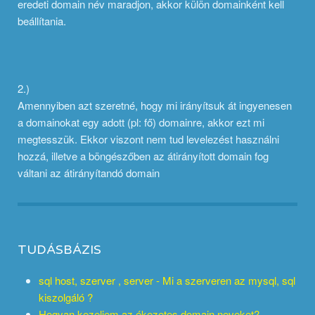
eredeti domain név maradjon, akkor külön domainként kell
beállítania.
2.)
Amennyiben azt szeretné, hogy mi irányítsuk át ingyenesen
a domainokat egy adott (pl: fő) domainre, akkor ezt mi
megtesszük. Ekkor viszont nem tud levelezést használni
hozzá, illetve a böngészőben az átirányított domain fog
váltani az átirányítandó domain
TUDÁSBÁZIS
sql host, szerver , server - Mi a szerveren az mysql, sql
kiszolgáló ?
Hogyan kezeljem az ékezetes domain neveket?