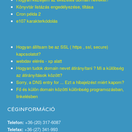
Könyvtár listázás engedélyezése, tiltása
Cron példa 2
e107 karakterkódolás
Hogyan állítsam be az SSL ( https , ssl, secure)
kapcsolatot?
webdav elérés - xp alatt
Hogyan tudok domain nevet átirányítani ? Mi a külöbség
az átirányítások között?
Sorry, a DNS entry for ... Ezt a hibajelzést miért kapom?
Fő és külön domain közötti különbség programozásban,
linkelésben
CÉGINFORMÁCIÓ
Telefon:
+36-(20) 317-6087
Telefax:
+36-(27) 341-993