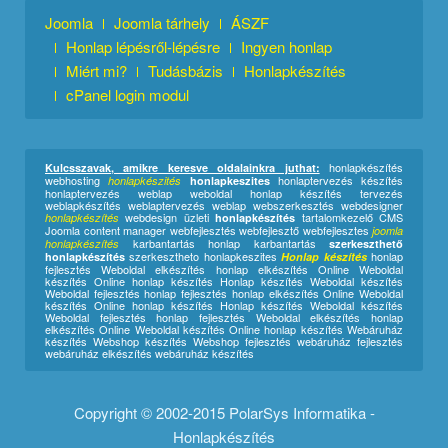
Joomla
Joomla tárhely
ÁSZF
Honlap lépésről-lépésre
Ingyen honlap
Miért mi?
Tudásbázis
Honlapkészítés
cPanel login modul
honlapkészítés
Kulcsszavak, amikre keresve oldalainkra juthat:
webhosting
honlaptervezés készítés
honlapkészités
honlapkeszites
honlaptervezés weblap weboldal honlap készítés tervezés
weblapkészítés weblaptervezés weblap webszerkesztés webdesigner
webdesign üzleti
tartalomkezelő CMS
honlapkészítés
honlapkészítés
Joomla content manager webfejlesztés webfejlesztő webfejlesztes
joomla
karbantartás honlap karbantartás
honlapkészítés
szerkeszthető
szerkesztheto honlapkeszites
honlap
honlapkészítés
Honlap készítés
fejlesztés Weboldal elkészítés honlap elkészítés Online Weboldal
készítés
Online honlap készítés
Honlap készítés Weboldal készítés
Weboldal fejlesztés honlap fejlesztés honlap elkészítés Online Weboldal
készítés Online honlap készítés Honlap készítés Weboldal készítés
Weboldal fejlesztés honlap fejlesztés Weboldal elkészítés honlap
elkészítés Online Weboldal készítés Online honlap készítés Webáruház
készítés Webshop készítés Webshop fejlesztés webáruház fejlesztés
webáruház elkészítés webáruház készítés
Copyright © 2002-2015 PolarSys Informatika -
Honlapkészítés