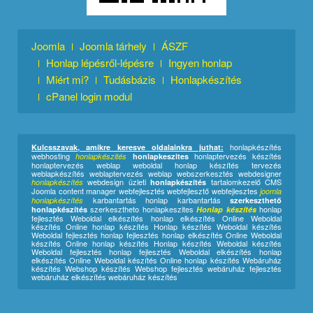
Joomla
Joomla tárhely
ÁSZF
Honlap lépésről-lépésre
Ingyen honlap
Miért mi?
Tudásbázis
Honlapkészítés
cPanel login modul
honlapkészítés
Kulcsszavak, amikre keresve oldalainkra juthat:
webhosting
honlaptervezés készítés
honlapkészités
honlapkeszites
honlaptervezés weblap weboldal honlap készítés tervezés
weblapkészítés weblaptervezés weblap webszerkesztés webdesigner
webdesign üzleti
tartalomkezelő CMS
honlapkészítés
honlapkészítés
Joomla content manager webfejlesztés webfejlesztő webfejlesztes
joomla
karbantartás honlap karbantartás
honlapkészítés
szerkeszthető
szerkesztheto honlapkeszites
honlap
honlapkészítés
Honlap készítés
fejlesztés Weboldal elkészítés honlap elkészítés Online Weboldal
készítés
Online honlap készítés
Honlap készítés Weboldal készítés
Weboldal fejlesztés honlap fejlesztés honlap elkészítés Online Weboldal
készítés Online honlap készítés Honlap készítés Weboldal készítés
Weboldal fejlesztés honlap fejlesztés Weboldal elkészítés honlap
elkészítés Online Weboldal készítés Online honlap készítés Webáruház
készítés Webshop készítés Webshop fejlesztés webáruház fejlesztés
webáruház elkészítés webáruház készítés